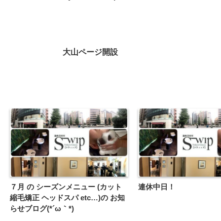
大山ページ開設
７月 の シーズンメニュー (カット
連休中日！
縮毛矯正 ヘッドスパ etc…)の お知
らせブログ(*´ω｀*)