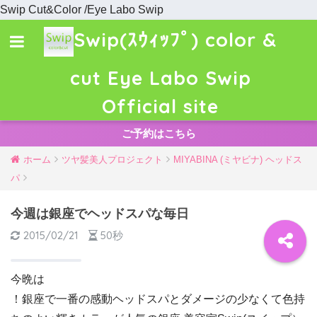
Swip Cut&Color /Eye Labo Swip
Swip(ｽｳｨｯﾌﾟ) color &
cut Eye Labo Swip
Official site
ご予約はこちら
ホーム
ツヤ髪美人プロジェクト
MIYABINA (ミヤビナ) ヘッドス
パ
今週は銀座でヘッドスパな毎日
2015/02/21
50秒
今晩は
！銀座で一番の感動ヘッドスパとダメージの少なくて色持