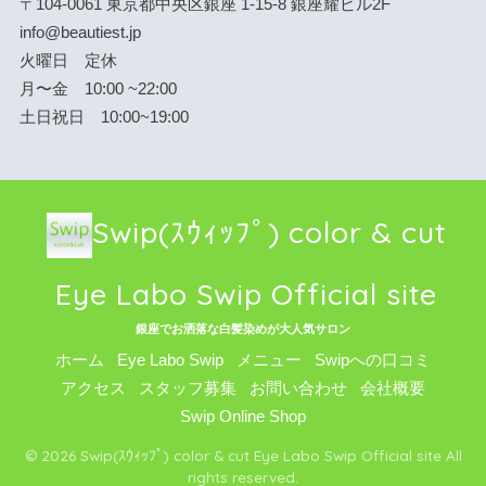
〒104-0061 東京都中央区銀座 1-15-8 銀座耀ビル2F
info@beautiest.jp
火曜日 定休
月〜金 10:00 ~22:00
土日祝日 10:00~19:00
Swip(ｽｳｨｯﾌﾟ) color & cut
Eye Labo Swip Official site
銀座でお洒落な白髪染めが大人気サロン
ホーム
Eye Labo Swip
メニュー
Swipへの口コミ
アクセス
スタッフ募集
お問い合わせ
会社概要
Swip Online Shop
© 2026 Swip(ｽｳｨｯﾌﾟ) color & cut Eye Labo Swip Official site All
rights reserved.