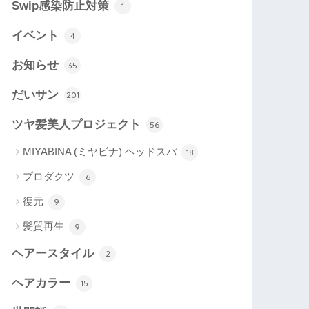
Swip感染防止対策
1
イベント
4
お知らせ
35
だいサン
201
ツヤ髪美人プロジェクト
56
MIYABINA (ミヤビナ) ヘッドスパ
18
プロダクツ
6
復元
9
髪質再生
9
ヘアースタイル
2
ヘアカラー
15