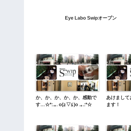
Eye Labo Swipオープン
か、か、か、か、か、感動で
あけまして
す…☆*:.｡. o(≧▽≦)o .｡.:*☆
ます！