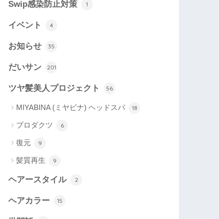
Swip感染防止対策
1
イベント
4
お知らせ
35
だいサン
201
ツヤ髪美人プロジェクト
56
MIYABINA (ミヤビナ) ヘッドスパ
18
プロダクツ
6
復元
9
髪質再生
9
ヘアースタイル
2
ヘアカラー
15