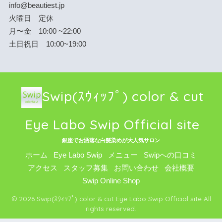
info@beautiest.jp
火曜日 定休
月〜金 10:00 ~22:00
土日祝日 10:00~19:00
Swip(ｽｳｨｯﾌﾟ) color & cut
Eye Labo Swip Official site
銀座でお洒落な白髪染めが大人気サロン
ホーム
Eye Labo Swip
メニュー
Swipへの口コミ
アクセス
スタッフ募集
お問い合わせ
会社概要
Swip Online Shop
© 2026 Swip(ｽｳｨｯﾌﾟ) color & cut Eye Labo Swip Official site All
rights reserved.