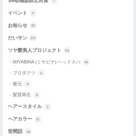
Swip感染防止対策
1
イベント
4
お知らせ
35
だいサン
201
ツヤ髪美人プロジェクト
56
MIYABINA (ミヤビナ) ヘッドスパ
18
プロダクツ
6
復元
9
髪質再生
9
ヘアースタイル
2
ヘアカラー
15
世間話
26