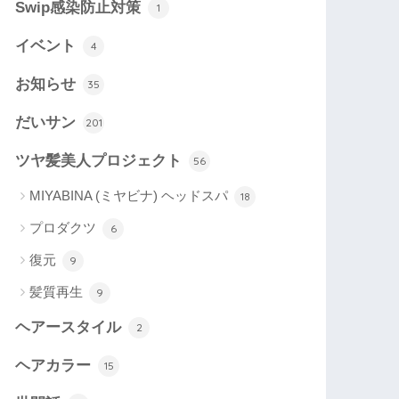
Swip感染防止対策
1
イベント
4
お知らせ
35
だいサン
201
ツヤ髪美人プロジェクト
56
MIYABINA (ミヤビナ) ヘッドスパ
18
プロダクツ
6
復元
9
髪質再生
9
ヘアースタイル
2
ヘアカラー
15