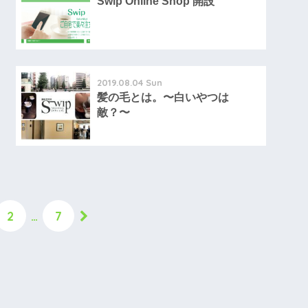
Swip Online Shop 開設
2019.08.04 Sun
髪の毛とは。〜白いやつは
敵？〜
2
…
7