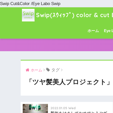
Swip Cut&Color /Eye Labo Swip
Swip(ｽｳｨｯﾌﾟ) color & cut 
ホーム
Eye 
タグ
ホーム
「ツヤ髪美人プロジェクト」
2022.01.05 Wed